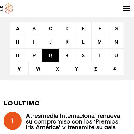
A
B
C
D
E
F
G
H
I
J
K
L
M
N
O
P
Q
R
S
T
U
V
W
X
Y
Z
#
LO ÚLTIMO
Atresmedia Internacional renueva
1
su compromiso con los ‘Premios
Iris América’ y transmite su gala
desde Antigua Guatemala a través