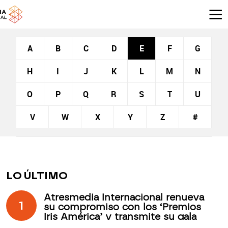
A
B
C
D
E
F
G
H
I
J
K
L
M
N
O
P
Q
R
S
T
U
V
W
X
Y
Z
#
LO ÚLTIMO
Atresmedia Internacional renueva
1
su compromiso con los ‘Premios
Iris América’ y transmite su gala
desde Antigua Guatemala a través