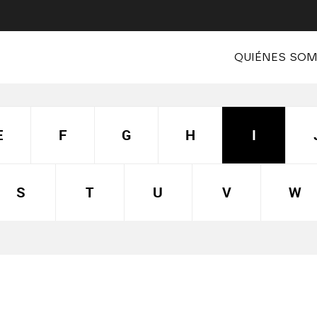
QUIÉNES SO
E
F
G
H
I
S
T
U
V
W