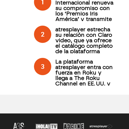
1
Internacional renueva
su compromiso con
los ‘Premios Iris
América’ y transmite
su gala desde
atresplayer estrecha
Antigua Guatemala a
2
su relación con Claro
través de atresplayer
video, que ya ofrece
el catálogo completo
de la plataforma
española
La plataforma
3
atresplayer entra con
fuerza en Roku y
llega a The Roku
Channel en EE. UU. y
México