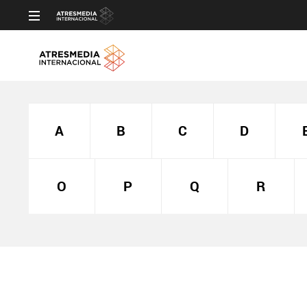
A
B
C
D
O
P
Q
R