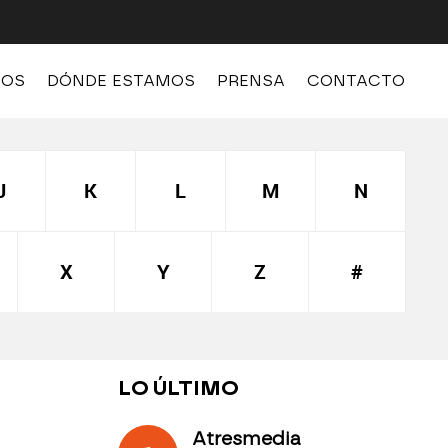
MOS
DÓNDE ESTAMOS
PRENSA
CONTACTO
J
K
L
M
N
X
Y
Z
#
LO ÚLTIMO
Atresmedia