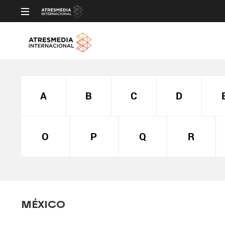
A
B
C
D
O
P
Q
R
MÉXICO