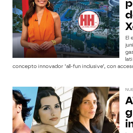
p
d
X
El 
jun
gas
lat
concepto innovador ‘all-fun inclusive’, con acce
NU
A
g
i