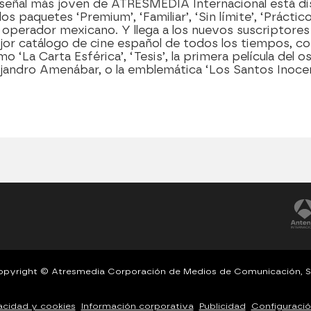
 señal más joven de ATRESMEDIA Internacional está di
 los paquetes
‘Premium’, ‘Familiar’, ‘Sin límite’, ‘Práctico
l operador mexicano. Y
llega a los nuevos suscriptores
or catálogo de cine español de todos los tiempos, con
o ‘La Carta Esférica’, ‘Tesis’, la primera película del o
ejandro Amenábar, o la emblemática ‘Los Santos Inoce
pyright © Atresmedia Corporación de Medios de Comunicación, S
vacidad y cookies
Información corporativa
Publicidad
Configuració