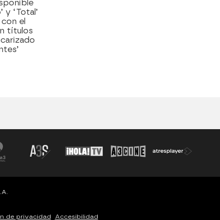
sponible
’ y ‘Total’
 con el
 títulos
scarizado
ntes’
.A.
n de privacidad
Accesibilidad