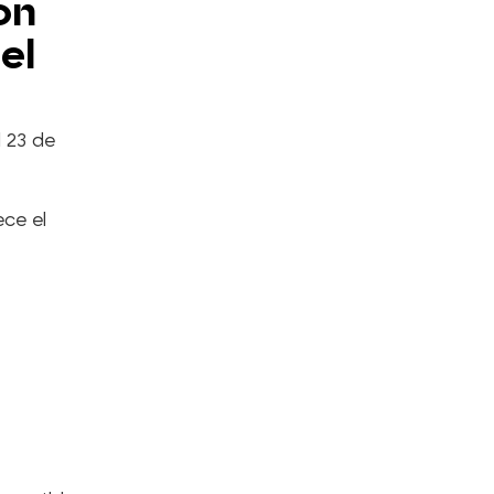
on
el
l 23 de
ece el