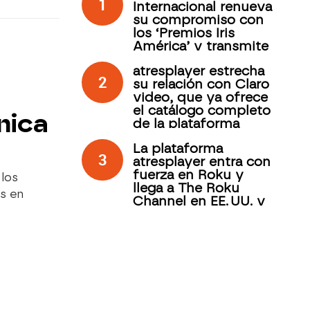
1
Internacional renueva
su compromiso con
los ‘Premios Iris
América’ y transmite
su gala desde
atresplayer estrecha
Antigua Guatemala a
2
su relación con Claro
través de atresplayer
video, que ya ofrece
el catálogo completo
nica
de la plataforma
española
La plataforma
3
atresplayer entra con
fuerza en Roku y
 los
llega a The Roku
s en
Channel en EE. UU. y
México