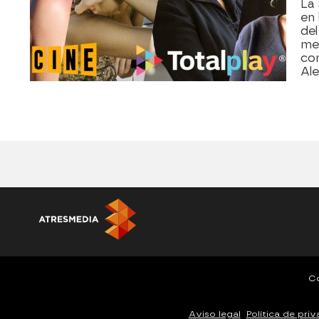
La
en
de
mej
com
Al
Co
Aviso legal
Política de pri