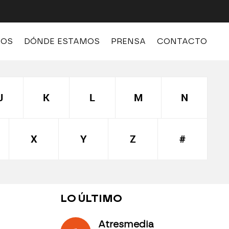
MOS
DÓNDE ESTAMOS
PRENSA
CONTACTO
J
K
L
M
N
X
Y
Z
#
LO ÚLTIMO
Atresmedia