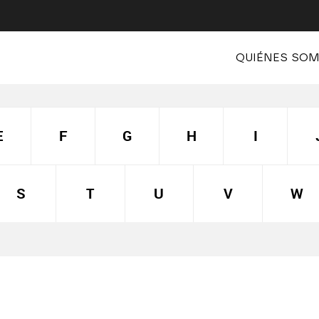
QUIÉNES SO
E
F
G
H
I
S
T
U
V
W