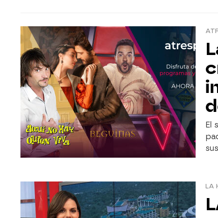
ATR
L
c
i
d
El 
paq
sus
LA 
L