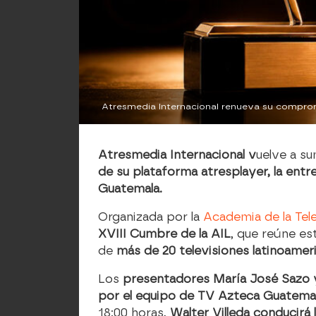
Atresmedia Internacional
v
uelve a s
de su plataforma
atresplayer
, la ent
Guatemala.
Organizada por la
Academia de la Tel
XVIII Cumbre de la AIL
, que reúne es
de
más de 20 televisiones latinoame
Los
presentadores María José Sazo 
por el equipo de TV Azteca Guatemala,
18:00 horas,
Walter Villeda conducirá 