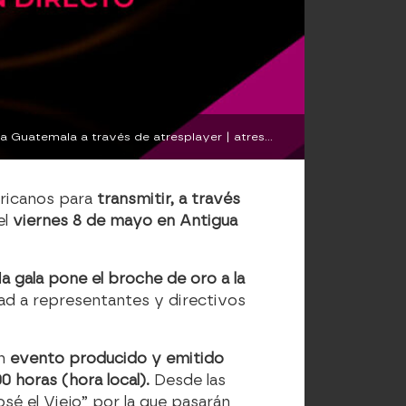
Atresmedia Internacional renueva su compromiso con los ‘Premios Iris América’ y transmite su gala desde Antigua Guatemala a través de atresplayer | atresmediainternacional.com
ericanos para
transmitir, a través
el
viernes 8 de mayo en Antigua
l
a gala pone el broche de oro a la
dad a representantes y directivos
un
evento producido y emitido
0 horas (hora local).
Desde las
osé el Viejo” por la que pasarán